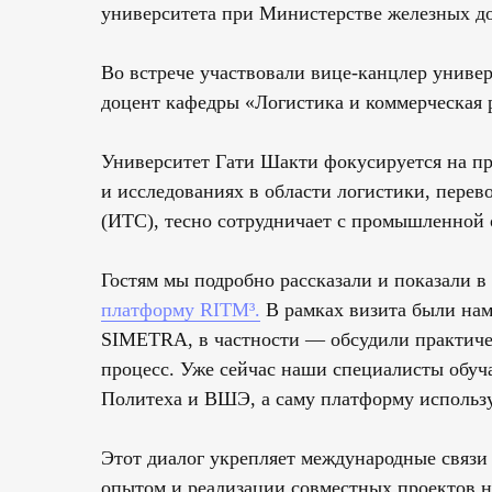
университета при Министерстве железных д
Во встрече участвовали вице-канцлер униве
доцент кафедры «Логистика и коммерческая р
Университет Гати Шакти фокусируется на пр
и исследованиях в области логистики, перев
(ИТС), тесно сотрудничает с промышленной 
Гостям мы подробно рассказали и показали 
платформу RITM³.
В рамках визита были нам
SIMETRA, в частности — обсудили практиче
процесс. Уже сейчас наши специалисты обуча
Политеха и ВШЭ, а саму платформу использу
Этот диалог укрепляет международные связи
опытом и реализации совместных проектов н