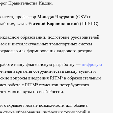
орог Правительства Индии.
рситета, профессор
Манодж Чоудхари
(GSV) и
абота», к.т.н.
Евгений Коровяковский
(ПГУПС).
икладном образовании, подготовке руководителей
озок и интеллектуальных транспортных систем
отраслью для формирования кадрового резерва.
в работе нашу флагманскую разработку —
цифровую
ечены варианты сотрудничества между вузами и
ские вопросы внедрения RITM³ в образовательный
ют работе с RITM³ студентов петербургского
ют многие вузы по всей России.
 и открывает новые возможности для обмена
а стыке образования, цифровых технологий и