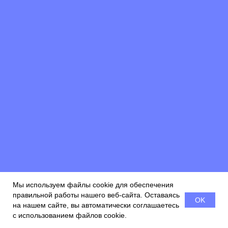
Будьте всегда в курсе новостей.
Подписаться на
новости.
Проекты
Медиа
О нас
Мы используем файлы cookie для обеспечения
правильной работы нашего веб-сайта. Оставаясь
Контакты
OK
на нашем сайте, вы автоматически соглашаетесь
с использованием файлов cookie.